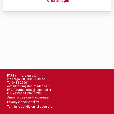
Torna al login
FARE srl -
fare.uniud.it
via Larga, 38 - 33100 Udine
Tel 0432 26001
e-mail
forum@forumeditrice.it
PEC
forumeditrice@legalmail.it
C.F. e P.IVA 01896560305
Amministrazione trasparente
Privacy e cookie policy
Termini e condizioni di acquisto